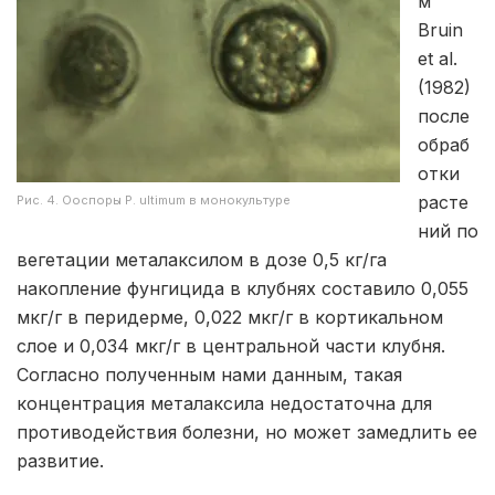
м
Bruin
et al.
(1982)
после
обраб
отки
расте
Рис. 4. Ооспоры P. ultimum в монокультуре
ний по
вегетации металаксилом в дозе 0,5 кг/га
накопление фунгицида в клубнях составило 0,055
мкг/г в перидерме, 0,022 мкг/г в кортикальном
слое и 0,034 мкг/г в центральной части клубня.
Согласно полученным нами данным, такая
концентрация металаксила недостаточна для
противодействия болезни, но может замедлить ее
развитие.