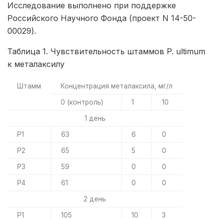
Исследование выполнено при поддержке
Российского Научного Фонда (проект N 14-50-
00029).
Таблица 1. Чувствительность штаммов P. ultimum
к металаксилу
Штамм
Концентрация металаксила, мг/л
0 (контроль)
1
10
1 день
P1
63
6
0
P2
65
5
0
P3
59
0
0
P4
61
0
0
2 день
P1
105
10
3