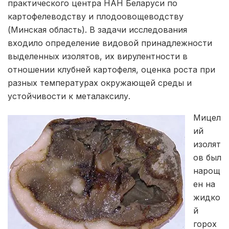
практического центра НАН Беларуси по
картофелеводству и плодоовощеводству
(Минская область). В задачи исследования
входило определение видовой принадлежности
выделенных изолятов, их вирулентности в
отношении клубней картофеля, оценка роста при
разных температурах окружающей среды и
устойчивости к металаксилу.
Мицел
ий
изолят
ов был
нарощ
ен на
жидко
й
горох