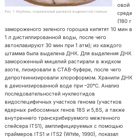
овой
Рис. 1. Клубень, пораженный раневой водянистой гнилью
среде
(180 г
замороженого зеленого горошка кипятят 10 мин в
1 л дистиллированной воды, после чего
автоклавируют 30 мин при 1 атм); из каждого
штамма была выделена ДНК. Для выделения ДНК
замороженный мицелий растирали в жидком
азоте, лизировали в CTAB-буфере, после чего
депротеинизировали хлороформом. Хранили ДНК
в деионизированной воде при –20°С. Анализ
последовательностей нуклеотидов
видоспецифичных участков генома (участков
ядерных рибосомных генов 18S и 5,8S, а также
внутреннего транскрибируемого межгенного
спейсера ITS1), амплифицируемых с помощью
праймеров ITS1 и ITS2 (White, 1990), показал