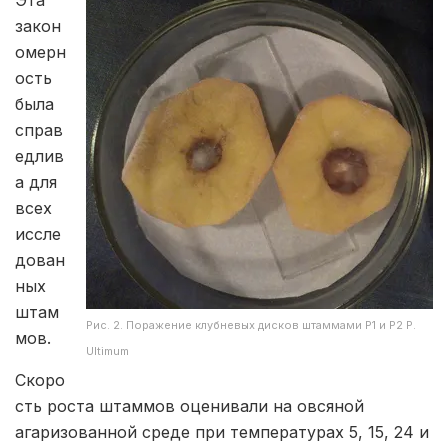
закон
омерн
ость
была
справ
едлив
а для
всех
иссле
дован
ных
штам
Рис. 2. Поражение клубневых дисков штаммами Р1 и Р2 P.
мов.
Ultimum
Скоро
сть роста штаммов оценивали на овсяной
агаризованной среде при температурах 5, 15, 24 и