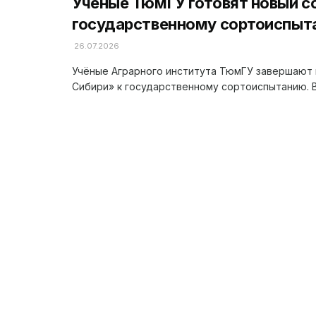
Учёные ТюмГУ готовят новый с
государственному сортоиспыт
26.07.2026
Учёные Аграрного института ТюмГУ завершают 
Сибири» к государственному сортоиспытанию. В