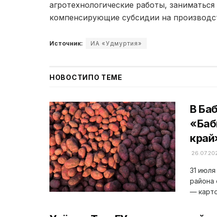
агротехнологические работы, заниматься
компенсирующие субсидии на производст
Источник:
ИА «Удмуртия»
НОВОСТИ
ПО ТЕМЕ
В Ба
«Баб
край
26.07.20
31 июля
района 
— карто