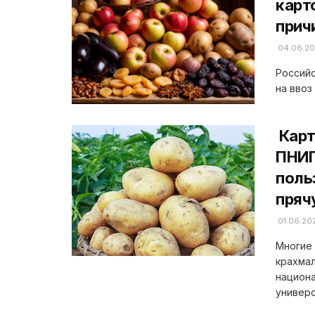
карт
прич
04.06.2
Российс
на ввоз
Карт
ПНИП
поль
пряч
01.06.20
Многие 
крахма
национа
универс