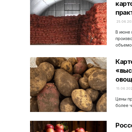
карт
прак
25.06.20
В июне 
произво
объемов
Карт
«выс
овощ
15.06.20
Цены пр
более ч
Росс