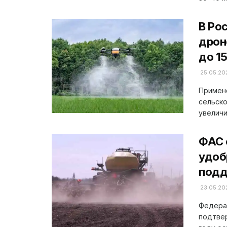
В Ро
дрон
до 1
25.05.20
Примене
сельск
увеличи
ФАС 
удоб
подд
23.05.20
Федера
подтвер