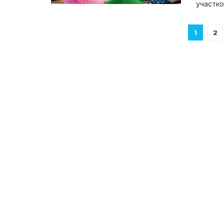
участко
1
2