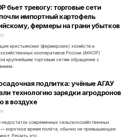
Р бьет тревогу: торговые сети
почли импортный картофель
ийскому, фермеры на грани убытков
26
ция крестьянских (фермерских) хозяйств и
хозяйственных кооперативов России (АККОР)
ила крупнейшим торговым сетям обращение с
нием...
осадочная подпитка: учёные АГАУ
али технологию зарядки агродронов
о в воздухе
26
й недостаток современных сельскохозяйственных
 — короткое время полёта, обычно не превышающее
инут. Решить эту...