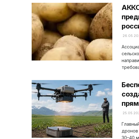
АККО
пред
росс
26.05.20
Ассоциа
сельско
направ
требова
Бесп
созд
прям
25.05.20
Главны
дронов
30–40 м