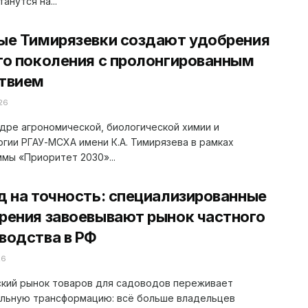
анутся на...
ые Тимирязевки создают удобрения
го поколения с пролонгированным
твием
26
дре агрономической, биологической химии и
гии РГАУ-МСХА имени К.А. Тимирязева в рамках
мы «Приоритет 2030»...
д на точность: специализированные
рения завоевывают рынок частного
водства в РФ
26
ский рынок товаров для садоводов переживает
ельную трансформацию: всё больше владельцев