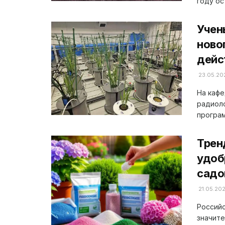
году ост
Учен
ново
дейс
23.05.20
На кафе
радиоло
програм
Трен
удоб
садо
21.05.20
Россий
значит