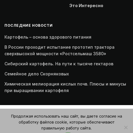
Это Интересно
ПОСЛЕДНИЕ НОВОСТИ
Картофель – основа здорового питания
В России проходит испытание прототип трактора
сверхвысокой мощности «Ростсельмаш 3580»
Сибирский картофель. На пути к тысяче гектаров
Семейное дело Скорняковых
Химическая мелиорация кислых почв. Плюсы и минусы
при выращивании картофеля
Этот веб-сайт использует файлы cookie. Продолжая
Продолжая использовать наш сайт, вы даете согласие на
пользоваться этим веб-сайтом, вы даете согласие на
обработку файлов cookie, которые обеспечивают
использование файлов cookie. Ознакомьтесь с нашей
правильную работу сайта.
Политикой конфиденциальности и использования файлов