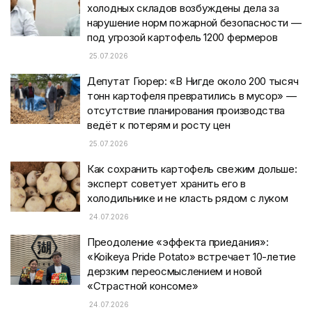
холодных складов возбуждены дела за
нарушение норм пожарной безопасности —
под угрозой картофель 1200 фермеров
25.07.2026
Депутат Гюрер: «В Нигде около 200 тысяч
тонн картофеля превратились в мусор» —
отсутствие планирования производства
ведёт к потерям и росту цен
25.07.2026
Как сохранить картофель свежим дольше:
эксперт советует хранить его в
холодильнике и не класть рядом с луком
24.07.2026
Преодоление «эффекта приедания»:
«Koikeya Pride Potato» встречает 10-летие
дерзким переосмыслением и новой
«Страстной консоме»
24.07.2026