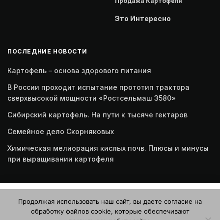
Продажа Картофеля
Это Интересно
ПОСЛЕДНИЕ НОВОСТИ
Картофель – основа здорового питания
В России проходит испытание прототип трактора
сверхвысокой мощности «Ростсельмаш 3580»
Сибирский картофель. На пути к тысяче гектаров
Семейное дело Скорняковых
Химическая мелиорация кислых почв. Плюсы и минусы
при выращивании картофеля
Этот веб-сайт использует файлы cookie. Продолжая
Продолжая использовать наш сайт, вы даете согласие на
пользоваться этим веб-сайтом, вы даете согласие на
обработку файлов cookie, которые обеспечивают
использование файлов cookie. Ознакомьтесь с нашей