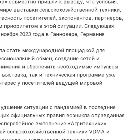
а» совместно пришли к выводу, что условия,
мире выставки сельскохозяйственной техники,
пасность посетителей, экспонентов, партнеров,
м приоритетом в этой ситуации. Следующая
 ноября 2023 года в Ганновере, Германия.
ыла стать международной площадкой для
ессиональный обмен, создание сетей и
нимания и обеспечить необходимые импульсы
к выставка, так и техническая программа уже
нтерес у посетителей ведущей мировой
худшения ситуации с пандемией в последние
щих официальных правил возникла оправданная
бесперебойное выполнение «Агритехники»
ей сельскохозяйственной техники VDMA и
ыставки, а также после многочисленных