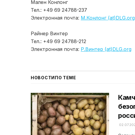
Мален Конлонг
Тел.: +49 69 24788-237
Электронная почта:
М.Конлонг (at)DLG.org
Райнер Винтер
Тел.: +49 69 24788-212
Электронная почта:
Р.Винтер (at)DLG.org
НОВОСТИ
ПО ТЕМЕ
Камч
безо
росс
02.07.20