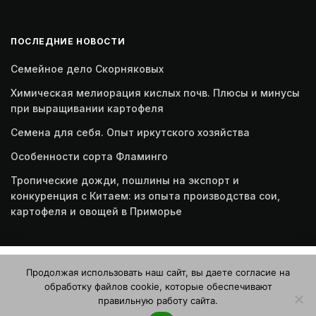
ПОСЛЕДНИЕ НОВОСТИ
Семейное дело Скорняковых
Химическая мелиорация кислых почв. Плюсы и минусы
при выращивании картофеля
Семена для себя. Опыт иркутского хозяйства
Особенности сорта Фламинго
Тропические дожди, пошлины на экспорт и
конкуренция с Китаем: из опыта производства сои,
картофеля и овощей в Приморье
Этот веб-сайт использует файлы cookie. Продолжая
Продолжая использовать наш сайт, вы даете согласие на
пользоваться этим веб-сайтом, вы даете согласие на
обработку файлов cookie, которые обеспечивают
использование файлов cookie. Ознакомьтесь с нашей
правильную работу сайта.
Политикой конфиденциальности и использования файлов