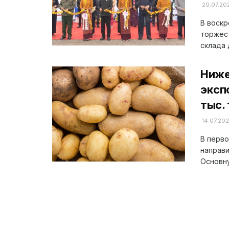
20.07.20
В воскр
торжес
склада 
Ниже
эксп
тыс.
14.07.20
В перво
направи
Основну