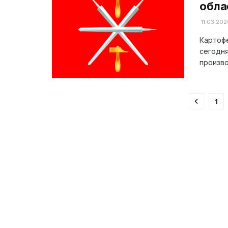
обла
11.03.202
Картофе
сегодня
произво
1