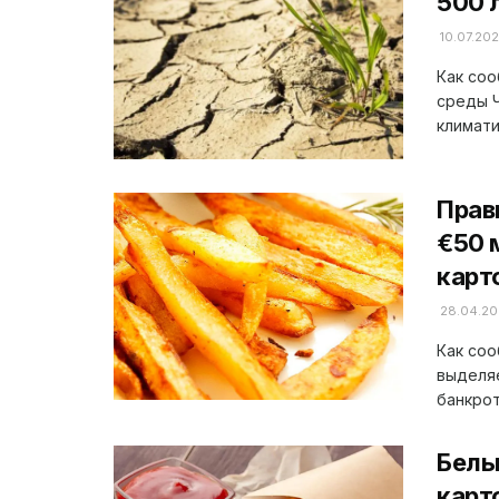
500 
10.07.20
Как со
среды 
климати
Прав
€50 
карт
28.04.20
Как соо
выделяе
банкрот
Бель
карт