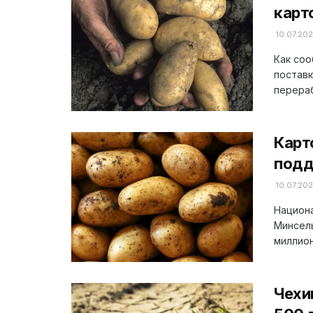
карт
10.07.20
Как соо
поставк
перераб
Карт
подд
10.07.20
Национ
Минсель
миллион
Чехи