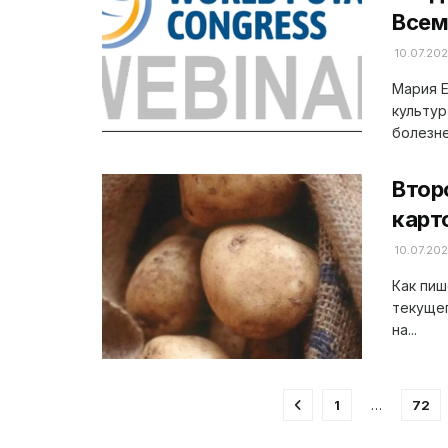
Всем
10.07.20
Мария Е
культур
болезней
Втор
карт
10.07.20
Как пиш
текущег
на...
1
…
72