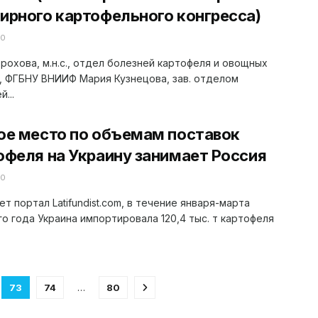
ирного картофельного конгресса)
20
рохова, м.н.с., отдел болезней картофеля и овощных
, ФГБНУ ВНИИФ Мария Кузнецова, зав. отделом
...
ое место по объемам поставок
офеля на Украину занимает Россия
20
ет портал Latifundist.com, в течение января-марта
о года Украина импортировала 120,4 тыс. т картофеля
73
74
…
80