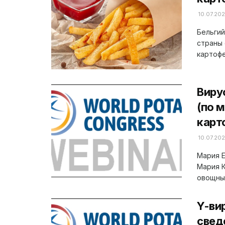
10.07.20
Бельгий
страны
картофе
Виру
(по 
карт
10.07.20
Мария 
Мария 
овощных
Y-ви
свед