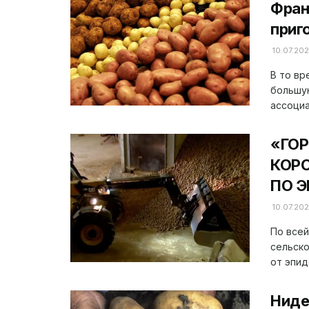
Фран
приг
10.07.20
В то вр
большую
ассоциа
«ГОР
КОР
ПО Э
10.07.20
По всей
сельск
от эпид
Ниде