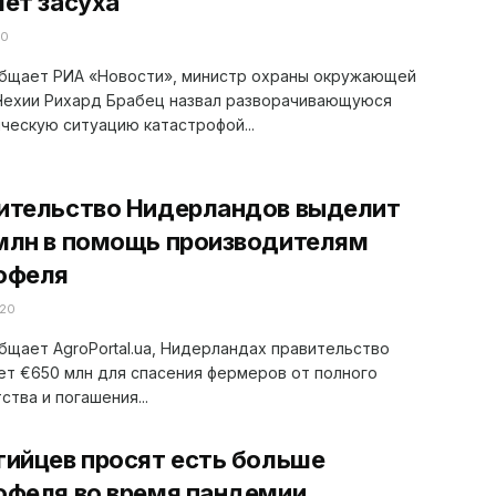
лет засуха
20
общает РИА «Новости», министр охраны окружающей
Чехии Рихард Брабец назвал разворачивающуюся
ческую ситуацию катастрофой...
ительство Нидерландов выделит
млн в помощь производителям
офеля
20
бщает AgroPortal.ua, Нидерландах правительство
т €650 млн для спасения фермеров от полного
ства и погашения...
гийцев просят есть больше
офеля во время пандемии