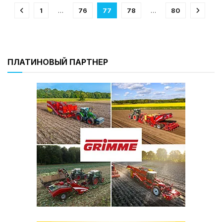
1
…
76
77
78
…
80
ПЛАТИНОВЫЙ ПАРТНЕР