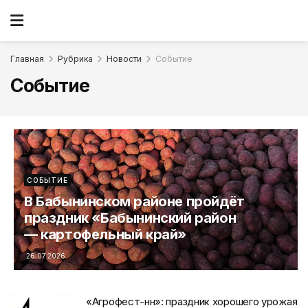
Главная
Рубрика
Новости
Событие
Событие
СОБЫТИЕ
В Бабынинском районе пройдёт
праздник «Бабынинский район
— картофельный край»
26.07.2026
«Агрофест-нн»: праздник хорошего урожая