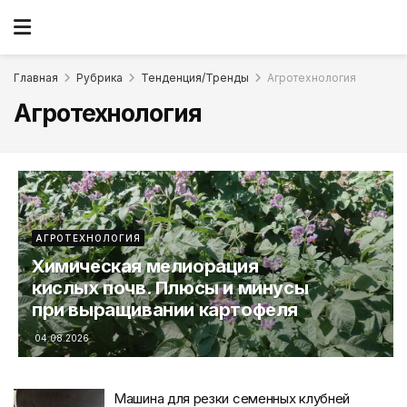
Главная
Рубрика
Тенденция/Тренды
Агротехнология
Агротехнология
АГРОТЕХНОЛОГИЯ
Химическая мелиорация
кислых почв. Плюсы и минусы
при выращивании картофеля
04.08.2026
Машина для резки семенных клубней