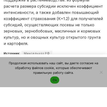
поддержке в растениеводстве: из формулы
расчета размера субсидии исключен коэффициент
интенсивности, а также добавлен повышающий
коэффициент страхования (К=1.2) для получателей
субсидий, осуществляющих посевы не только
зерновых, зернобобовых, масличных и кормовых
культур, но и овощных культур открытого грунта
и картофеля.
Источник:
Минсельхоз РФ
Этот веб-сайт использует файлы cookie. Продолжая
Продолжая использовать наш сайт, вы даете согласие на
пользоваться этим веб-сайтом, вы даете согласие на
обработку файлов cookie, которые обеспечивают
использование файлов cookie. Ознакомьтесь с нашей
НОВОСТИ
ПО ТЕМЕ
правильную работу сайта.
Политикой конфиденциальности и использования файлов
Ok
cookie
.
Я согласен
Костромские фермеры договорились
продавать картофель и овощи на ярмарках
дешевле рыночных цен
21.04.2026