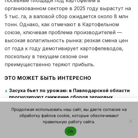
посевные площади под картофелем в
организованном секторе в 2025 году вырастут на
5 тыс. га, а валовой сбор ожидается около 8 млн
тонн. Однако, как отмечают в Картофельном
союзе, ключевая проблема производителей —
высокая волатильность рынка: резкая смена цен
от года к году демотивирует картофелеводов,
поскольку в текущем сезоне они
преимущественно теряют прибыль.
ЭТО МОЖЕТ БЫТЬ ИНТЕРЕСНО
Засуха бьет по урожаю: в Павлодарской области
прогнозируют снижение сборов зерновых
Этот веб-сайт использует файлы cookie. Продолжая
Ритейлеры столкнулись с дефицитом
Продолжая использовать наш сайт, вы даете согласие на
пользоваться этим веб-сайтом, вы даете согласие на
российского картофеля: прошлогодние запасы
обработку файлов cookie, которые обеспечивают
использование файлов cookie. Ознакомьтесь с нашей
распроданы, а новому урожаю нужны хранилища
правильную работу сайта.
Политикой конфиденциальности и использования файлов
В Брянской области стартовала уборка раннего
Ok
cookie
.
Я согласен
картофеля: урожайность достигает 300 ц/га и