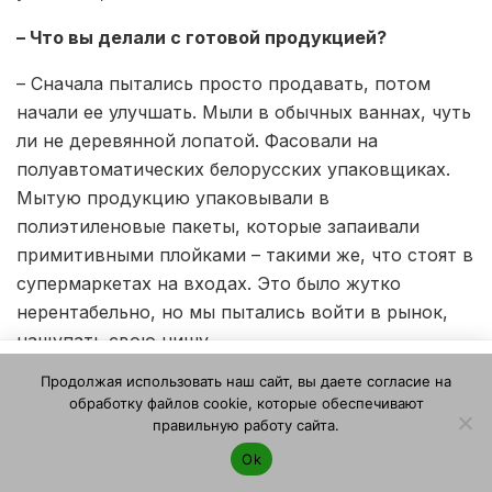
– Что вы делали с готовой продукцией?
– Сначала пытались просто продавать, потом
начали ее улучшать. Мыли в обычных ваннах, чуть
ли не деревянной лопатой. Фасовали на
полуавтоматических белорусских упаковщиках.
Мытую продукцию упаковывали в
полиэтиленовые пакеты, которые запаивали
примитивными плойками – такими же, что стоят в
супермаркетах на входах. Это было жутко
нерентабельно, но мы пытались войти в рынок,
нащупать свою нишу.
Этот веб-сайт использует файлы cookie. Продолжая
Продолжая использовать наш сайт, вы даете согласие на
Знаковой для нас стала поездка в Германию. Мы
пользоваться этим веб-сайтом, вы даете согласие на
обработку файлов cookie, которые обеспечивают
использование файлов cookie. Ознакомьтесь с нашей
посмотрели, как работают фермеры, как выглядит
правильную работу сайта.
Политикой конфиденциальности и использования файлов
фермерская продукция в местных магазинах. И
Ok
cookie
.
Я согласен
просто поняли, что через 10-15 лет у нас будет