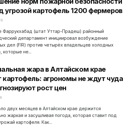
шение норм пожарной безопасности
д угрозой картофель 1200 фермеров
26
е Фаррукхабад (штат Уттар-Прадеш) районный
дческий департамент инициировал возбуждение
ых дел (FIR) против четырёх владельцев холодных
, которые не...
альная жара в Алтайском крае
т картофель: агрономы не ждут чуда
огнозируют рост цен
26
ло двух месяцев в Алтайском крае держится
но жаркая и засушливая погода, которая ставит под
урожай картофеля. Как...