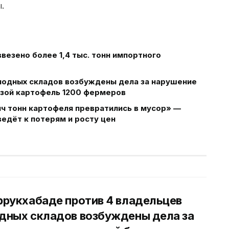
.
ввезено более 1,4 тыс. тонн импортного
лодных складов возбуждены дела за нарушение
озой картофель 1200 фермеров
яч тонн картофеля превратились в мусор» —
едёт к потерям и росту цен
ррукхабаде против 4 владельцев
дных складов возбуждены дела за