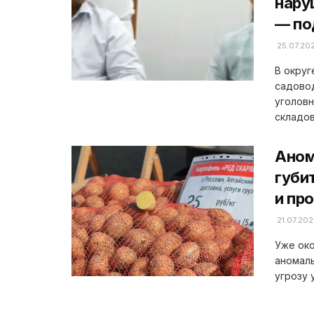
нару
— по
25.07.20
В округ
садово
уголовн
складов
Аном
губи
и пр
21.07.20
Уже око
аномаль
угрозу 