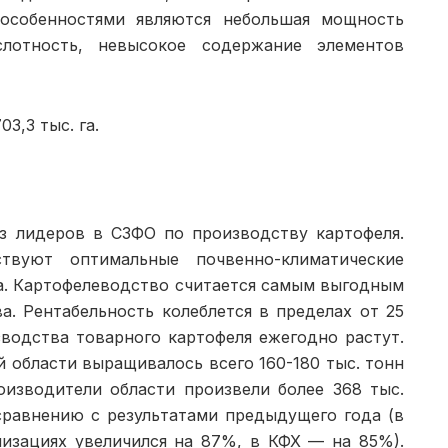
особенностями являются не­большая мощность
лотность, невысо­кое содержание элементов
3,3 тыс. га.
из лидеров в СЗФО по производству картофе­ля.
твуют оптимальные почвенно-климатические
а. Картофелеводство считается са­мым выгодным
. Рента­бельность колеблется в пределах от 25
водства товарного картофеля ежегодно растут.
й области выращивалось всего 160-180 тыс. тонн
о­изводители области произвели более 368 тыс.
сравнению с результатами предыдущего года (в
низациях увеличился на 87%, в КФХ — на 85%).