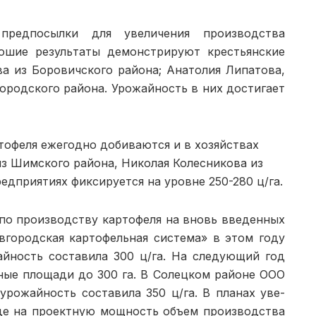
предпосылки для увеличе­ния производства
рошие результа­ты демонстрируют крестьянские
ва из Боровичского рай­она; Анатолия Липатова,
ородского района. Урожайность в них достигает
тофеля ежегодно добиваются и в хозяйствах
из Шимского района, Нико­лая Колесникова из
ед­приятиях фиксируется на уровне 250-280 ц/га.
 по производству картофеля на вновь введенных
городская картофель­ная система» в этом году
жайность составила 300 ц/га. На следующий год
чные площади до 300 га. В Солецком районе ООО
 урожайность составила 350 ц/га. В планах уве­
оде на проектную мощность объем производства