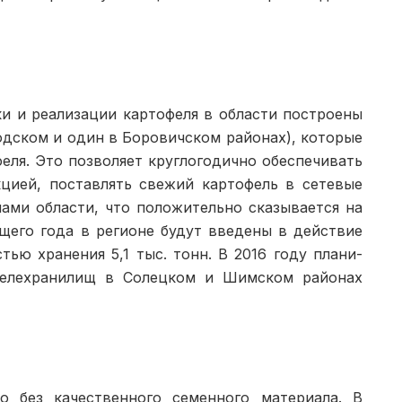
ки и реализации картофеля в области построены
одском и один в Боровичском районах), которые
фе­ля. Это позволяет круглогодично обеспечивать
цией, постав­лять свежий картофель в сетевые
ами области, что положи­тельно сказывается на
ще­го года в регионе будут введены в действие
ью хранения 5,1 тыс. тонн. В 2016 году плани­
фелехранилищ в Солецком и Шимском районах
о без качественного семенного материала. В