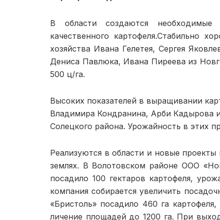
В области создаются необхо­димые 
качественного картофеля.Стабильно хо
хозяйства Ивана Гелетея, Сергея Яковле
Дениса Павлюка, Ивана Пиреева из Нов­г
500 ц/га.
Высоких показателей в вы­ращивании кар
Вла­димира Кондранина, Арби Кады­рова 
Солецкого района. Урожайность в этих пр
Реализуются в области и но­вые проекты
землях. В Волотовском районе ООО «Нов
поса­дило 100 гектаров картофеля, уро
компания со­бирается увеличить посадо
«Бристоль» посади­ло 460 га картофеля,
личение площадей до 1200 га. При вых