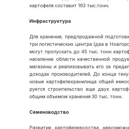
картофеля составит 163 тыс.тонн.
Инфраструктура
Для хранения, предпродаж­ной подготов
три логистических центра (два в Новгор
могут про­пускать до 45 тыс. тонн карто
население области качественной продук
магазины и реализовывать его за предел
доходах производителей. До конца теку
новые картофелехрани­лища общей емкост
руется строительство еще двух карто
общим объ­емом хранения 30 тыс. тонн.
Семеноводство
Развитие картофелеводства невозможн