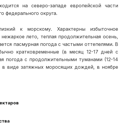
ходится на северо-за­паде европейской части
го федерального округа.
лизкий к морскому. Характерны из­быточное
 нежаркое лето, теплая продолжительная осень,
ается пасмурная погода с частыми оттепелями. В
бычно кратковременные (в месяц 12-17 дней с
ая погода с продолжительными туманами (12-14
о в виде затяжных моросящих дождей, в ноябре
гектаров
ства