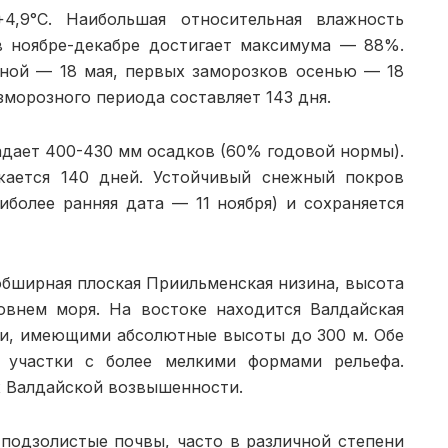
4,9°С. Наибольшая относительная влаж­ность
в ноябре-декабре достигает максимума — 88%.
сной — 18 мая, первых заморозков осенью — 18
­морозного периода составляет 143 дня.
адает 400-430 мм осадков (60% годо­вой нормы).
жается 140 дней. Устойчи­вый снежный покров
иболее ранняя дата — 11 ноября) и сохраняется
обширная плоская Приильменская низина, высота
овнем моря. На востоке находится Валдайская
и, имеющи­ми абсолютные высоты до 300 м. Обе
 участки с более мелкими формами рельефа.
х Валдайской возвышенности.
подзолистые почвы, часто в различной степени