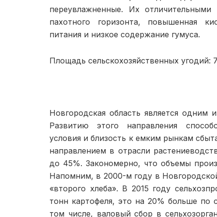
переувлажненные. Их отличительными 
пахотного горизонта, повышенная кис
питания и низкое содержание гумуса.
Площадь сельскохозяйственных угодий: 70
Новгородская область яв­ляется одним 
Развитию этого направления способс
условия и близость к емким рынкам сбыт
направлением в отрасли растениеводства
до 45%. Закономерно, что объемы произ
На­помним, в 2000-м году в Новго­родско
«второго хлеба». В 2015 году сельхозпр
тонн картофеля, это на 20% больше по 
том числе, валовый сбор в сельхозорга