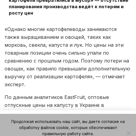
картофеля превратились в мусор» — отсутствие
планирования производства ведёт к потерям и
росту цен
«Однако многие картофелеводы занимаются
также выращиванием и овощей, таких как
морковь, свекла, капуста и лук. Но цены на эти
товарные позиции очень сильно упали по
сравнению с прошлым годом. Поэтому потери на
овощах, как правило превышали дополнительную
выручку от реализации картофеля», — отмечает
эксперт.
По данным аналитиков EastFruit, оптовые
отпускные цены на капусту в Украине в
настоящее время уже в среднем в три раза ниже,
Этот веб-сайт использует файлы cookie. Продолжая
чем в это же время годом ранее. Продать
Продолжая использовать наш сайт, вы даете согласие на
пользоваться этим веб-сайтом, вы даете согласие на
обработку файлов cookie, которые обеспечивают
морковь тоже очень сложно, и цены на неё за год
использование файлов cookie. Ознакомьтесь с нашей
правильную работу сайта.