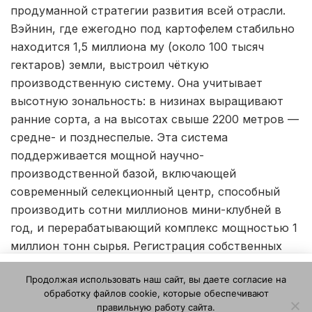
продуманной стратегии развития всей отрасли.
Вэйнин, где ежегодно под картофелем стабильно
находится 1,5 миллиона му (около 100 тысяч
гектаров) земли, выстроил чёткую
производственную систему. Она учитывает
высотную зональность: в низинах выращивают
ранние сорта, а на высотах свыше 2200 метров —
средне- и позднеспелые. Эта система
поддерживается мощной научно-
производственной базой, включающей
современный селекционный центр, способный
производить сотни миллионов мини-клубней в
год, и перерабатывающий комплекс мощностью 1
миллион тонн сырья. Регистрация собственных
брендов завершает формирование полного цикла
Этот веб-сайт использует файлы cookie. Продолжая
Продолжая использовать наш сайт, вы даете согласие на
— от семени до товарного продукта.
пользоваться этим веб-сайтом, вы даете согласие на
обработку файлов cookie, которые обеспечивают
использование файлов cookie. Ознакомьтесь с нашей
правильную работу сайта.