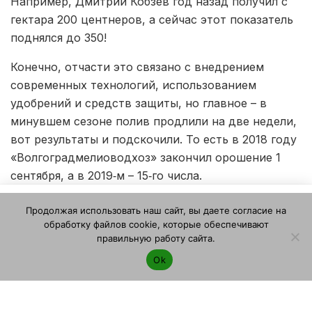
Например, Дмитрий Кобзев год назад получил с
гектара 200 центнеров, а сейчас этот показатель
поднялся до 350!
Конечно, отчасти это связано с внедрением
современных технологий, использованием
удобрений и средств защиты, но главное – в
минувшем сезоне полив продлили на две недели,
вот результаты и подскочили. То есть в 2018 году
«Волгоградмелиоводхоз» закончил орошение 1
сентября, а в 2019‑м – 15‑го числа.
Этот веб-сайт использует файлы cookie. Продолжая
Городищенские хозяйства применяют как
Продолжая использовать наш сайт, вы даете согласие на
пользоваться этим веб-сайтом, вы даете согласие на
дождевание, так и капельное орошение. У
обработку файлов cookie, которые обеспечивают
использование файлов cookie. Ознакомьтесь с нашей
правильную работу сайта.
каждого свои преимущества, кто к чему
Политикой конфиденциальности и использования файлов
приноровился, а вообще опыт у местных
Ok
cookie
.
Я согласен
картофелеводов большой, у некоторых – с
советских времен, и они сполна используют его в