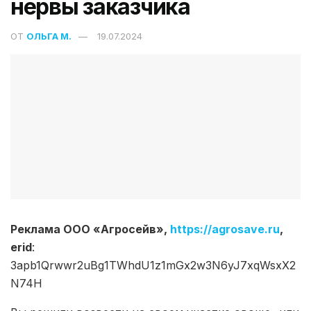
нервы заказчика
ОТ
ОЛЬГА М.
19.07.2024
Реклама ООО «Агросейв»,
https://agrosave.ru
,
erid
:
3apb1Qrwwr2uBg1TWhdU1z1mGx2w3N6yJ7xqWsxX2
N74H