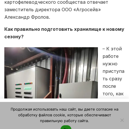
картофелеводческого сообщества отвечает
заместитель директора ООО «Агросейв»
Александр Фролов.
Как правильно подготовить хранилище к новому
сезону?
– К этой
работе
нужно
приступа
ть сразу
после
того, как
хранили
Этот веб-сайт использует файлы cookie. Продолжая
ще
Продолжая использовать наш сайт, вы даете согласие на
пользоваться этим веб-сайтом, вы даете согласие на
обработку файлов cookie, которые обеспечивают
освобод
использование файлов cookie. Ознакомьтесь с нашей
правильную работу сайта.
илось от
Политикой конфиденциальности и использования файлов