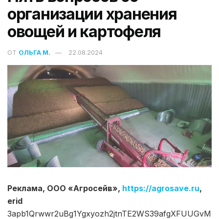
организации хранения
овощей и картофеля
ОТ
ОЛЬГА М.
22.08.2024
Реклама, ООО «Агросейв»,
https://agrosave.ru
,
erid
3apb1Qrwwr2uBg1Ygxyozh2jtnTE2WS39afgXFUUGvM