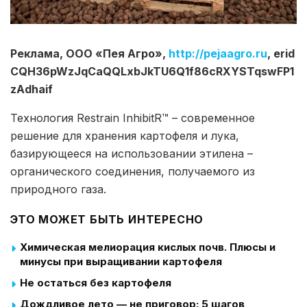
Реклама, ООО «Пея Агро»,
http://pejaagro.ru
, erid
CQH36pWzJqCaQQLxbJkTU6Q1f86cRXYSTqswFP1
zAdhaif
Технология Restrain InhibitR™ – современное
решение для хранения картофеля и лука,
базирующееся на использовании этилена –
органического соединения, получаемого из
природного газа.
ЭТО МОЖЕТ БЫТЬ ИНТЕРЕСНО
Химическая мелиорация кислых почв. Плюсы и
минусы при выращивании картофеля
Не остаться без картофеля
Дождливое лето — не приговор: 5 шагов,