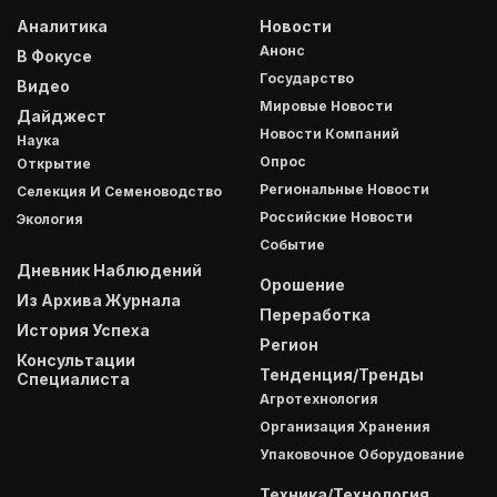
Аналитика
Новости
Анонс
В Фокусе
Государство
Видео
Мировые Новости
Дайджест
Новости Компаний
Наука
Опрос
Открытие
Региональные Новости
Селекция И Семеноводство
Российские Новости
Экология
Событие
Дневник Наблюдений
Орошение
Из Архива Журнала
Переработка
История Успеха
Регион
Консультации
Тенденция/Тренды
Специалиста
Агротехнология
Организация Хранения
Упаковочное Оборудование
Техника/Технология