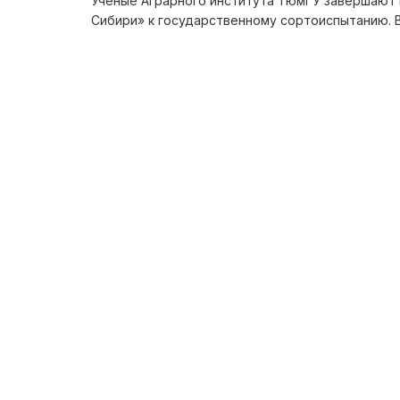
Учёные Аграрного института ТюмГУ завершают 
Сибири» к государственному сортоиспытанию. В