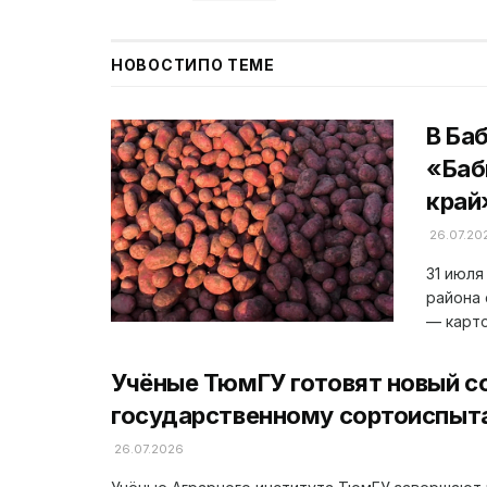
НОВОСТИ
ПО ТЕМЕ
В Ба
«Баб
край
26.07.20
31 июля
района 
— карто
Учёные ТюмГУ готовят новый с
государственному сортоиспыт
26.07.2026