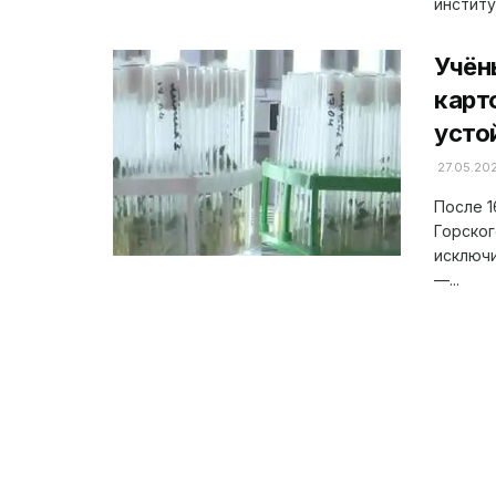
институ
Учён
карт
усто
27.05.20
После 1
Горског
исключи
—...