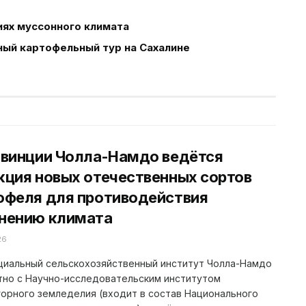
иях муссонного климата
ый картофельный тур на Сахалине
овинции Чолла-Намдо ведётся
кция новых отечественных сортов
офеля для противодействия
нению климата
26
циальный сельскохозяйственный институт Чолла-Намдо
тно с Научно-исследовательским институтом
орного земледелия (входит в состав Национального