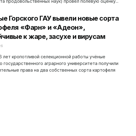
та продовольственных наук) провёл полевую оценку...
ые Горского ГАУ вывели новые сорта
офеля «Фарн» и «Адеон»,
йчивые к жаре, засухе и вирусам
26
6 лет кропотливой селекционной работы учёные
о государственного аграрного университета получили
тельные права на два собственных сорта картофеля