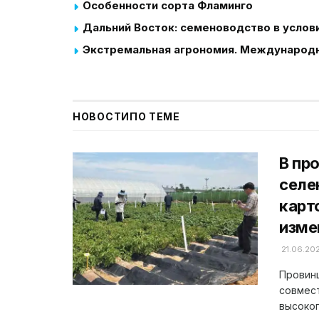
Особенности сорта Фламинго
Дальний Восток: семеноводство в услов
Экстремальная агрономия. Международн
НОВОСТИ
ПО ТЕМЕ
В пр
селе
карт
изме
21.06.20
Провин
совмес
высоког