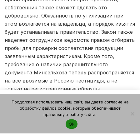
собственник также сможет сделать это
добровольно. Обязанность по утилизации при
этом возлагается на владельца, а порядок изъятия
будет устанавливать правительство. Закон также
наделяет сотрудников ведомств правом отбирать
пробы для проверки соответствия продукции
заявленным характеристикам. Кроме того,
требование о наличии разрешительного
документа Минсельхоза теперь распространяется
на все ввозимые в Россию пестициды, а не
только на регистрационные образцы.
Этот веб-сайт использует файлы cookie. Продолжая
ЭТО МОЖЕТ БЫТЬ ИНТЕРЕСНО
Продолжая использовать наш сайт, вы даете согласие на
пользоваться этим веб-сайтом, вы даете согласие на
обработку файлов cookie, которые обеспечивают
использование файлов cookie. Ознакомьтесь с нашей
правильную работу сайта.
Экспорт картофеля из РФ вырос в 10,9 раз за
Политикой конфиденциальности и использования файлов
первое полугодие 2026 года
Ok
cookie
.
Я согласен
Ритейлеры запросили дополнительный
картофель, но прошлогодние запасы