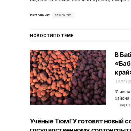
Источник:
sfera.fm
НОВОСТИ
ПО ТЕМЕ
В Ба
«Баб
край
26.07.20
31 июля
района 
— карто
Учёные ТюмГУ готовят новый с
государственному сортоиспыт