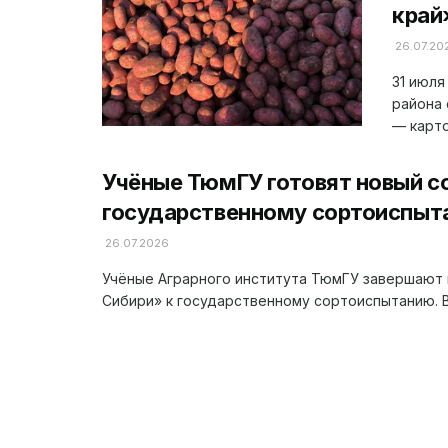
край
26.07.20
31 июля
района 
— карто
Учёные ТюмГУ готовят новый с
государственному сортоиспыт
26.07.2026
Учёные Аграрного института ТюмГУ завершают 
Сибири» к государственному сортоиспытанию. В