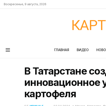
Воскресенье, 9 августа, 2026
КАР
ГЛАВНАЯ
ВИДЕО
НОВ
В Татарстане со
инновационное 
картофеля
ОТ
ИРИНА Б.
03.04.2024
в
Наука
,
Новости
,
О