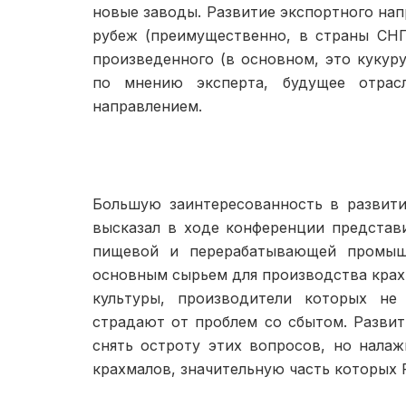
новые заводы. Развитие экспортного нап
рубеж (преимуще­ственно, в страны СН
про­изведенного (в основном, это куку­р
по мнению эксперта, будущее отрас
направлением.
Большую заинтересованность в развит
высказал в ходе конференции представ
пищевой и перерабатывающей промышл
основным сырьем для производства крахм
культуры, производители которых не
страдают от проблем со сбы­том. Разви
снять остроту этих вопросов, но нал
крахмалов, значительную часть ко­торых 