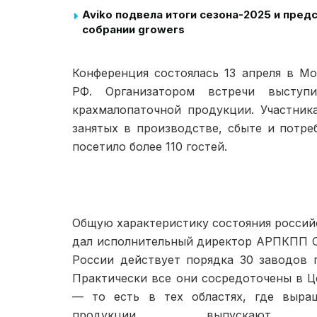
Aviko подвела итоги сезона-2025 и пре
собрании growers
Конференция состоялась 13 апреля в М
РФ. Организатором встречи выступи
крахмалопаточной продукции. Участник
занятых в произ­водстве, сбыте и потр
посетило более 110 гостей.
Общую характеристику состоя­ния росси
дал испол­нительный директор АРПКПП О
России действует порядка 30 заводов 
Практически все они сосредоточены в Ц
— то есть в тех областях, где выра
продукции выпуска­