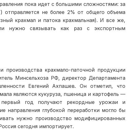
равления пока идет с большими сложностями: за
Г) отправляется не более 2% от общего объема
узный крахмал и патока крахмаль­ная). И все же,
ли нужно связывать как раз с экспортным
ии производства крахмало-паточной продукции
итель Минсельхоза РФ, директор Департамен­та
енности Евгений Ахпашев. Он отметил, что
ала являют­ся кукуруза, пшеница и картофель —
 первый год получают рекордные уро­жаи и
тие направления глубокой переработки могло бы
аживать нужно производство модифицированных
Россия сегодня импортирует.