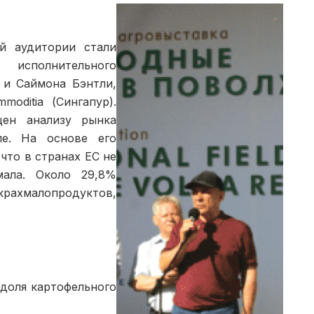
ой аудитории стали
исполнительно­го
 и Саймона Бэнтли,
oditia (Сингапур).
щен анализу рынка
пе. На основе его
что в странах EC не
мала. Около 29,8%
ахмалопродуктов,
доля картофельного