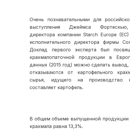
Очень познавательными для рос­сийск
выступления Джеймса Фортескью, 
директора компании Starch Europe (EC)
исполнитель­ного директора фирмы Comm
Доклад первого эксперта был посвя
крахма­лопаточной продукции в Евро
данных (2015 год) можно сделать вывод, 
отказываются от картофельного крах­
сырья, идущего на производство кр
составляет картофель.
В общем объеме выпущенной продукции 
крах­мала равна 13,3%.