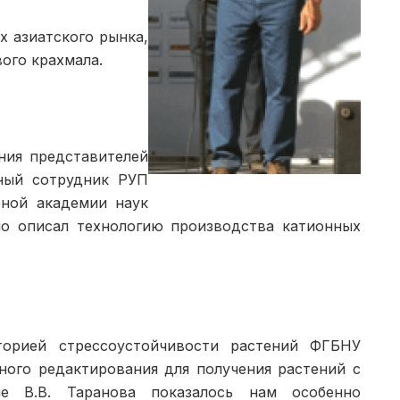
х азиатского рынка,
ого крахмала.
ния представителей
чный сотрудник РУП
ьной академии наук
о описал технологию произ­водства катионных
торией стрессоустойчивости растений ФГБНУ
ного редак­тирования для получения растений с
ие В.В. Таранова показалось нам особенно