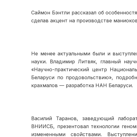
Саймон Бэнтли рассказал об осо­бенностя
сделав акцент на производстве маниоков
Не менее актуальными были и выступле
науки. Владимир Литвяк, главный нау
«Научно-практиче­ский центр Национал
Беларуси по продовольствию», подробн
крахмалов — раз­работка НАН Беларуси.
Василий Таранов, заведующий лабора
ВНИИСБ, презен­товал технологии геном
измененными свойствами. Высту­плен