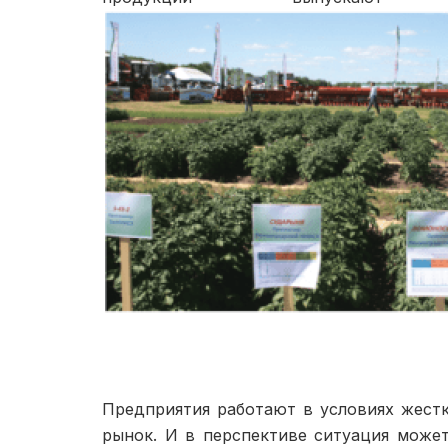
Предприятия работают в услови­ях жест
рынок. И в пер­спективе ситуация может 