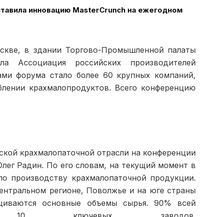
дставила инновацию MasterCrunch на ежегодном
оскве, в здании Тор­гово-Промышленной палаты
ла Ассоциация российских производи­телей
ами форума стало более 60 крупных компаний,
еблении крахмалопродуктов. Всего конференцию
йской крахмалопаточной отрасли на конференции
лег Радин. По его словам, на текущий момент в
по производству крахмалопаточной продукции.
ентраль­ном регионе, Поволжье и на юге страны
щиваются основные объемы сырья. 90% всей
ют 10 ключевых заводов.