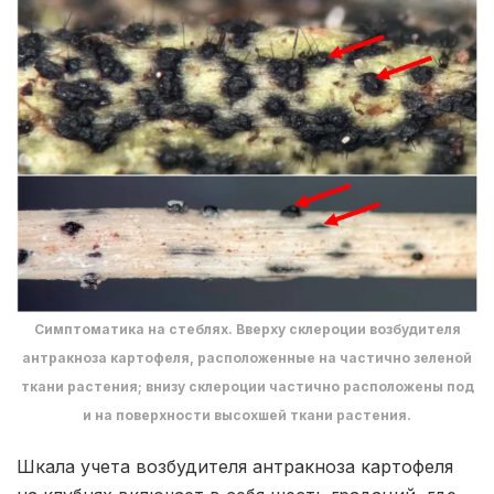
Симптоматика на стеблях. Вверху склероции возбудителя
антракноза картофеля, расположенные на частично зеленой
ткани растения; внизу склероции частично расположены под
и на поверхности высохшей ткани растения.
Шкала учета возбудителя антракноза картофеля