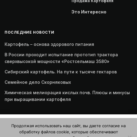
Продажа Картофеля
Это Интересно
ПОСЛЕДНИЕ НОВОСТИ
Картофель – основа здорового питания
В России проходит испытание прототип трактора
сверхвысокой мощности «Ростсельмаш 3580»
Сибирский картофель. На пути к тысяче гектаров
Семейное дело Скорняковых
Химическая мелиорация кислых почв. Плюсы и минусы
при выращивании картофеля
Этот веб-сайт использует файлы cookie. Продолжая
Продолжая использовать наш сайт, вы даете согласие на
пользоваться этим веб-сайтом, вы даете согласие на
обработку файлов cookie, которые обеспечивают
использование файлов cookie. Ознакомьтесь с нашей