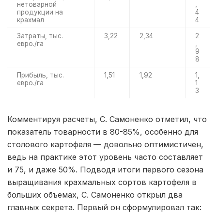
нетоварной
,
продукции на
4
крахмал
4
Затраты, тыс.
3,22
2,34
2
евро./га
,
9
8
Прибыль, тыс.
1,51
1,92
1,
евро./га
1
3
Комментируя расчеты, С. Самоненко отметил, что
показатель товарности в 80-85%, особенно для
столового картофеля — довольно оптимистичен,
ведь на практике этот уровень часто составляет
и 75, и даже 50%. Подводя итоги первого сезона
выращивания крахмальных сортов картофеля в
больших объемах, С. Самоненко открыл два
главных секрета. Первый он сформулировал так: