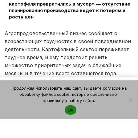
картофеля превратились в мусор» — отсутствие
планирования производства ведёт к потерям и
росту цен
Агропродовольственный бизнес сообщает о
возрастающих трудностях в своей повседневной
деятельности. Картофельный сектор переживает
трудное время, и ему предстоит решить
множество приоритетных задач в ближайшие
месяцы и в течение всего оставшегося года.
Этот веб-сайт использует файлы cookie. Продолжая
Ракель Искьердо де Сантьяго, управляющий
Продолжая использовать наш сайт, вы даете согласие на
пользоваться этим веб-сайтом, вы даете согласие на
директор Europatat: «Ситуация вокруг Европы
обработку файлов cookie, которые обеспечивают
использование файлов cookie. Ознакомьтесь с нашей
правильную работу сайта.
стремительно меняется, и, к сожалению, не с
Политикой конфиденциальности и использования файлов
самыми лучшими перспективами для нашего
Ok
cookie
.
Я согласен
мероприятия. Мы серьезно и с большим
энтузиазмом работали над темой этого года,
связанной с цифровизацией, но, к сожалению,