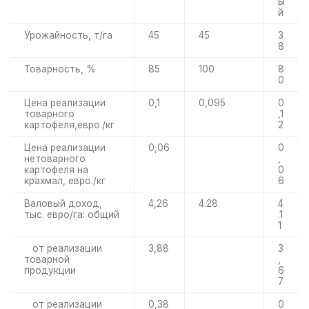
ы
й
Урожайность, т/га
45
45
3
8
Товарность, %
85
100
8
0
Цена реализации
0,1
0,095
0
товарного
,1
картофеля,евро./кг
2
Цена реализации
0,06
0
нетоварного
,
картофеля на
0
крахмал, евро./кг
6
Валовый доход,
4,26
4.28
4
тыс. евро/га: общий
.1
1
от реализации
3,88
3
товарной
,
продукции
6
7
от реализации
0,38
0