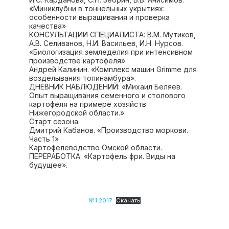
«Миниклубни в тоннельных укрытиях:
особенности выращивания и проверка
качества»
КОНСУЛЬТАЦИИ СПЕЦИАЛИСТА: В.М. Мутиков,
А.В. Селиванов, Н.И. Васильев, И.Н. Нурсов.
«Биологизация земледелия при интенсивном
производстве картофеля».
Андрей Калинин. «Комплекс машин Grimme для
возделывания топинамбура».
ДНЕВНИК НАБЛЮДЕНИЙ: «Михаил Беляев.
Опыт выращивания семенного и столового
картофеля на примере хозяйств
Нижегородской области.»
Старт сезона.
Дмитрий Кабанов. «Производство моркови.
Часть 1»
Картофелеводство Омской области.
ПЕРЕРАБОТКА: «Картофель фри. Виды на
будущее».
№1 2017
Скачать