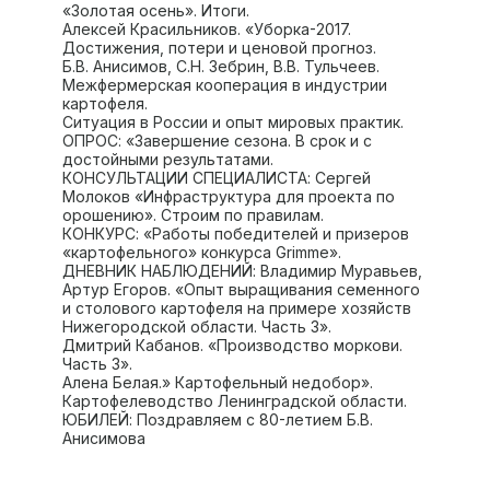
«Золотая осень». Итоги.
Алексей Красильников. «Уборка-2017.
Достижения, потери и ценовой прогноз.
Б.В. Анисимов, С.Н. Зебрин, В.В. Тульчеев.
Межфермерская кооперация в индустрии
картофеля.
Ситуация в России и опыт мировых практик.
ОПРОС: «Завершение сезона. В срок и с
достойными результатами.
КОНСУЛЬТАЦИИ СПЕЦИАЛИСТА: Сергей
Молоков «Инфраструктура для проекта по
орошению». Строим по правилам.
КОНКУРС: «Работы победителей и призеров
«картофельного» конкурса Grimme».
ДНЕВНИК НАБЛЮДЕНИЙ: Владимир Муравьев,
Артур Егоров. «Опыт выращивания семенного
и столового картофеля на примере хозяйств
Нижегородской области. Часть 3».
Дмитрий Кабанов. «Производство моркови.
Часть 3».
Алена Белая.» Картофельный недобор».
Картофелеводство Ленинградской области.
ЮБИЛЕЙ: Поздравляем с 80-летием Б.В.
Анисимова