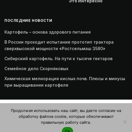
Это Интересно
ПОСЛЕДНИЕ НОВОСТИ
Картофель – основа здорового питания
В России проходит испытание прототип трактора
сверхвысокой мощности «Ростсельмаш 3580»
Сибирский картофель. На пути к тысяче гектаров
Семейное дело Скорняковых
Химическая мелиорация кислых почв. Плюсы и минусы
при выращивании картофеля
Этот веб-сайт использует файлы cookie. Продолжая
Продолжая использовать наш сайт, вы даете согласие на
пользоваться этим веб-сайтом, вы даете согласие на
обработку файлов cookie, которые обеспечивают
использование файлов cookie. Ознакомьтесь с нашей
правильную работу сайта.
Политикой конфиденциальности и использования файлов
© 2026 Журнал "Картофельная система"
Ok