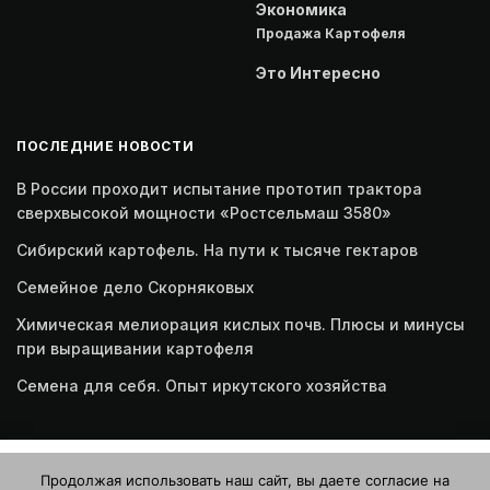
Экономика
Продажа Картофеля
Это Интересно
ПОСЛЕДНИЕ НОВОСТИ
В России проходит испытание прототип трактора
сверхвысокой мощности «Ростсельмаш 3580»
Сибирский картофель. На пути к тысяче гектаров
Семейное дело Скорняковых
Химическая мелиорация кислых почв. Плюсы и минусы
при выращивании картофеля
Семена для себя. Опыт иркутского хозяйства
Этот веб-сайт использует файлы cookie. Продолжая
Продолжая использовать наш сайт, вы даете согласие на
пользоваться этим веб-сайтом, вы даете согласие на