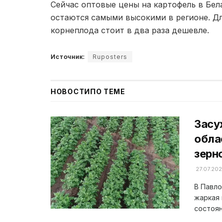
Сейчас оптовые цены на картофель в Бел
остаются самыми высокими в регионе. Д
корнеплода стоит в два раза дешевле.
Источник:
Ruposters
НОВОСТИ
ПО ТЕМЕ
Засу
обла
зерн
27.07.20
В Павло
жаркая 
состоян