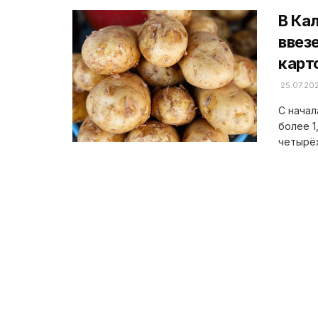
В Ка
ввез
карт
25.07.20
С начал
более 1
четырёх