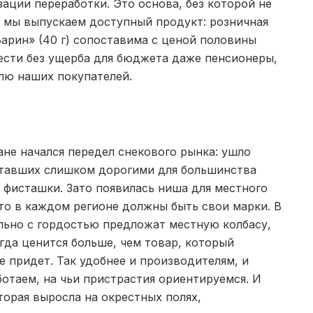
ации переработки. Это основа, без которой не
у мы выпускаем доступный продукт: розничная
арин» (40 г) сопоставима с ценой половины
рести без ущерба для бюджета даже пенсионеры,
лю наших покупателей.
не начался передел снекового рынка: ушло
ставших слишком дорогими для большинства
и фисташки. Зато появилась ниша для местного
что в каждом регионе должны быть свои марки. В
льно с гордостью предложат местную колбасу,
егда ценится больше, чем товар, который
е придет. Так удобнее и производителям, и
ботаем, на чьи пристрастия ориентируемся. И
орая выросла на окрестных полях,