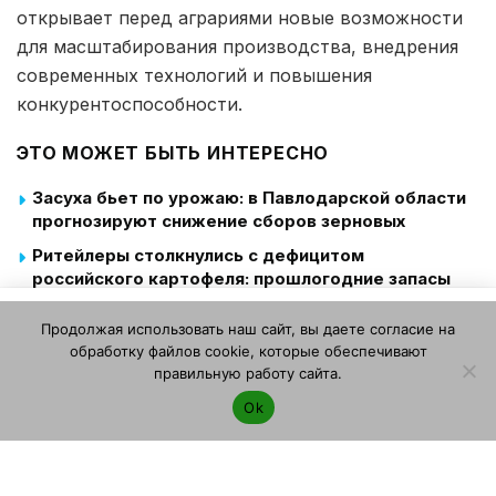
открывает перед аграриями новые возможности
для масштабирования производства, внедрения
современных технологий и повышения
конкурентоспособности.
ЭТО МОЖЕТ БЫТЬ ИНТЕРЕСНО
Засуха бьет по урожаю: в Павлодарской области
прогнозируют снижение сборов зерновых
Ритейлеры столкнулись с дефицитом
российского картофеля: прошлогодние запасы
распроданы, а новому урожаю нужны хранилища
Этот веб-сайт использует файлы cookie. Продолжая
Продолжая использовать наш сайт, вы даете согласие на
пользоваться этим веб-сайтом, вы даете согласие на
В Брянской области стартовала уборка раннего
обработку файлов cookie, которые обеспечивают
картофеля: урожайность достигает 300 ц/га и
использование файлов cookie. Ознакомьтесь с нашей
правильную работу сайта.
обещает рост
Политикой конфиденциальности и использования файлов
Ok
cookie
.
Я согласен
НОВОСТИ
ПО ТЕМЕ