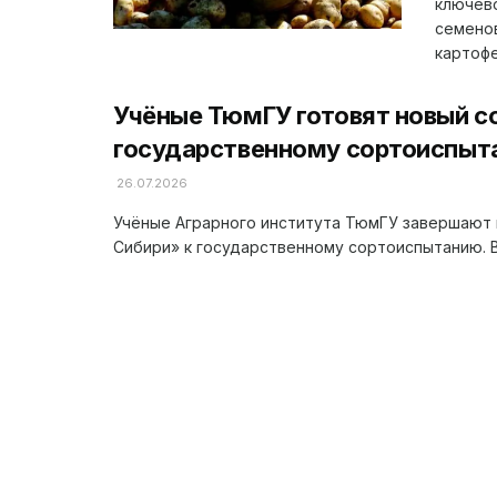
ключево
семено
картофел
Учёные ТюмГУ готовят новый с
государственному сортоиспыт
26.07.2026
Учёные Аграрного института ТюмГУ завершают 
Сибири» к государственному сортоиспытанию. В