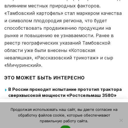
влиянием местных природных факторов.
«Тамбовский картофель» стал маркером качества
и символом плодородия региона, что будет
способствовать продвижению продукции на
рынке и повышению ее узнаваемости. Ранее в
реестр географических указаний Тамбовской
области уже были внесены «Котовская
неваляшка», «Рассказовский трикотаж» и сыр
«Мичуринский».
ЭТО МОЖЕТ БЫТЬ ИНТЕРЕСНО
В России проходит испытание прототип трактора
сверхвысокой мощности «Ростсельмаш 3580»
Особенности сорта Фламинго
Этот веб-сайт использует файлы cookie. Продолжая
Продолжая использовать наш сайт, вы даете согласие на
пользоваться этим веб-сайтом, вы даете согласие на
«Мы хотим быть надежным партнером для
обработку файлов cookie, которые обеспечивают
использование файлов cookie. Ознакомьтесь с нашей
каждого, кто работает на земле»: Елена
правильную работу сайта.
Политикой конфиденциальности и использования файлов
Сайгашова о «Сибирской аграрной неделе-2026»