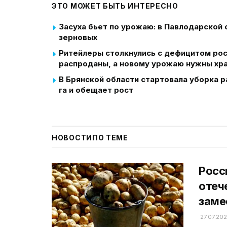
ЭТО МОЖЕТ БЫТЬ ИНТЕРЕСНО
Засуха бьет по урожаю: в Павлодарской
зерновых
Ритейлеры столкнулись с дефицитом ро
распроданы, а новому урожаю нужны хр
В Брянской области стартовала уборка р
га и обещает рост
НОВОСТИ
ПО ТЕМЕ
Росс
отеч
заме
27.07.20