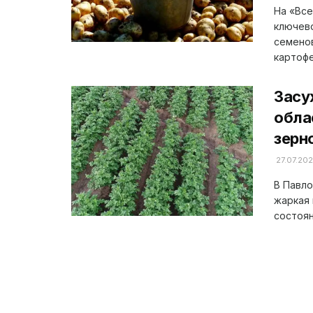
На «Все
ключево
семено
картофел
Засу
обла
зерн
27.07.20
В Павло
жаркая 
состоян