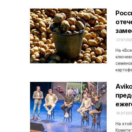
Росс
отеч
заме
27.07.20
На «Все
ключево
семено
картофел
Avik
пред
ежег
16.07.20
На этой
Комитет