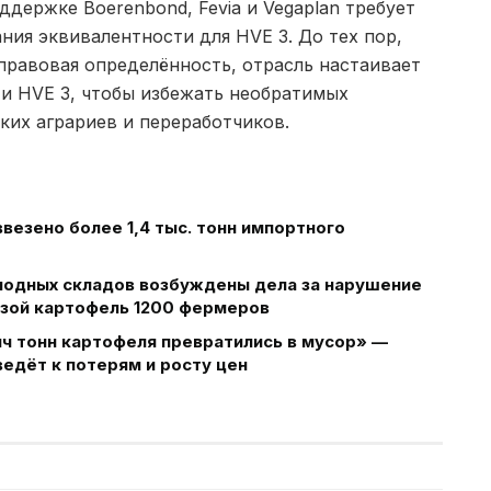
держке Boerenbond, Fevia и Vegaplan требует
ия эквивалентности для HVE 3. До тех пор,
 правовая определённость, отрасль настаивает
 и HVE 3, чтобы избежать необратимых
ких аграриев и переработчиков.
ввезено более 1,4 тыс. тонн импортного
лодных складов возбуждены дела за нарушение
озой картофель 1200 фермеров
яч тонн картофеля превратились в мусор» —
едёт к потерям и росту цен