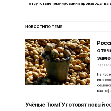
отсутствие планирования производства в
НОВОСТИ
ПО ТЕМЕ
Росс
отеч
заме
27.07.20
На «Все
ключево
семено
картофел
Учёные ТюмГУ готовят новый с