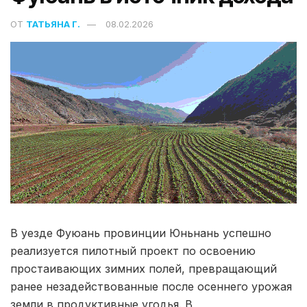
ОТ
ТАТЬЯНА Г.
08.02.2026
В уезде Фуюань провинции Юньнань успешно
реализуется пилотный проект по освоению
простаивающих зимних полей, превращающий
ранее незадействованные после осеннего урожая
земли в продуктивные угодья. В