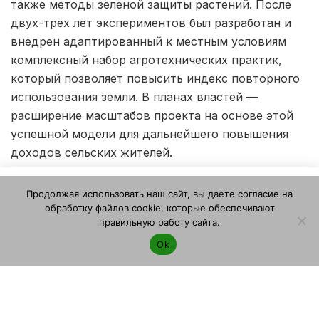
также методы зеленой защиты растений. После
двух-трех лет экспериментов был разработан и
внедрен адаптированный к местным условиям
комплексный набор агротехнических практик,
который позволяет повысить индекс повторного
использования земли. В планах властей —
расширение масштабов проекта на основе этой
успешной модели для дальнейшего повышения
доходов сельских жителей.
Этот веб-сайт использует файлы cookie. Продолжая
ЭТО МОЖЕТ БЫТЬ ИНТЕРЕСНО
Продолжая использовать наш сайт, вы даете согласие на
пользоваться этим веб-сайтом, вы даете согласие на
обработку файлов cookie, которые обеспечивают
В Калининградскую область в 2026 году ввезено
использование файлов cookie. Ознакомьтесь с нашей
правильную работу сайта.
более 1,4 тыс. тонн импортного картофеля —
Политикой конфиденциальности и использования файлов
лидирует Сербия
Ok
cookie
.
Я согласен
В Фаррукхабаде против 4 владельцев холодных
складов возбуждены дела за нарушение норм
пожарной безопасности — под угрозой
картофель 1200 фермеров