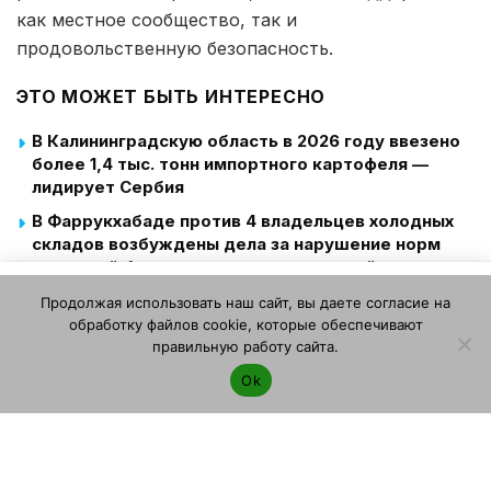
как местное сообщество, так и
продовольственную безопасность.
ЭТО МОЖЕТ БЫТЬ ИНТЕРЕСНО
В Калининградскую область в 2026 году ввезено
более 1,4 тыс. тонн импортного картофеля —
лидирует Сербия
В Фаррукхабаде против 4 владельцев холодных
складов возбуждены дела за нарушение норм
пожарной безопасности — под угрозой
Этот веб-сайт использует файлы cookie. Продолжая
картофель 1200 фермеров
Продолжая использовать наш сайт, вы даете согласие на
пользоваться этим веб-сайтом, вы даете согласие на
Депутат Гюрер: «В Нигде около 200 тысяч тонн
обработку файлов cookie, которые обеспечивают
использование файлов cookie. Ознакомьтесь с нашей
картофеля превратились в мусор» — отсутствие
правильную работу сайта.
Политикой конфиденциальности и использования файлов
планирования производства ведёт к потерям и
Ok
cookie
.
Я согласен
росту цен