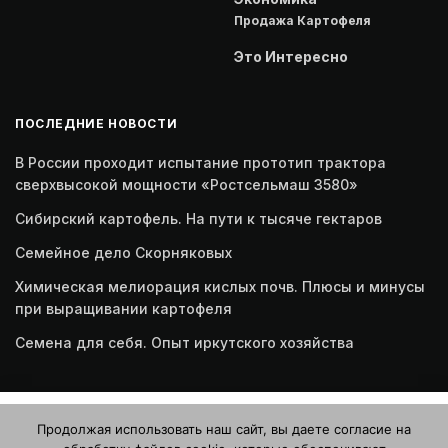
Продажа Картофеля
Это Интересно
ПОСЛЕДНИЕ НОВОСТИ
В России проходит испытание прототип трактора
сверхвысокой мощности «Ростсельмаш 3580»
Сибирский картофель. На пути к тысяче гектаров
Семейное дело Скорняковых
Химическая мелиорация кислых почв. Плюсы и минусы
при выращивании картофеля
Семена для себя. Опыт иркутского хозяйства
Этот веб-сайт использует файлы cookie. Продолжая
Продолжая использовать наш сайт, вы даете согласие на
пользоваться этим веб-сайтом, вы даете согласие на