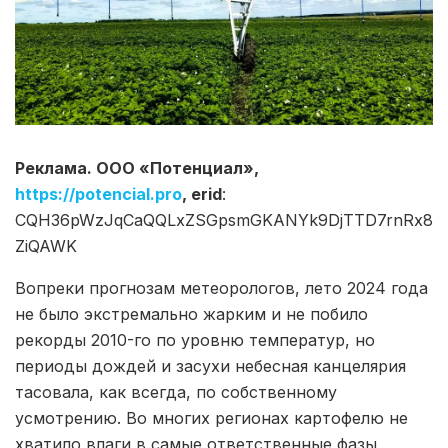
Реклама. ООО «Потенциал»,
https://potencial.pro
, erid
:
CQH36pWzJqCaQQLxZSGpsmGKANYk9DjTTD7rnRx8
ZiQAWK
Вопреки прогнозам метеорологов, лето 2024 года
не было экстремально жарким и не побило
рекорды 2010-го по уровню температур, но
периоды дождей и засухи небесная канцелярия
тасовала, как всегда, по собственному
усмотрению. Во многих регионах картофелю не
хватило влаги в самые ответственные фазы